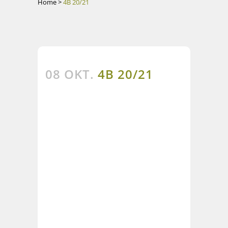
Home
>
4B 20/21
08 OKT.
4B 20/21