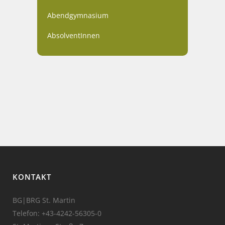
Abendgymnasium
AbsolventInnen
KONTAKT
BG|BRG St. Martin
Telefon:
+43-4242-56305-0