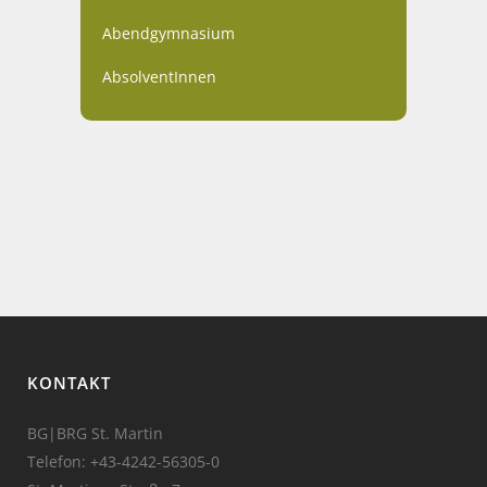
Abendgymnasium
AbsolventInnen
KONTAKT
BG|BRG St. Martin
Telefon:
+43-4242-56305-0