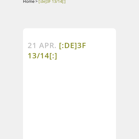
Home
>
[:de]3F 13/14[:]
21 APR.
[:DE]3F
13/14[:]