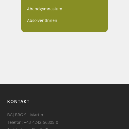
Abendgymnasium
AbsolventInnen
KONTAKT
BG|BRG St. Martin
Telefon:
+43-4242-56305-0