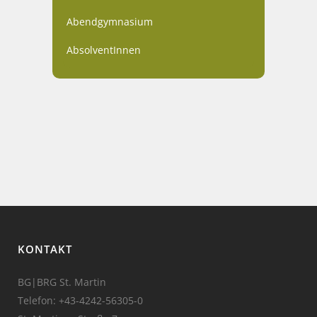
Abendgymnasium
AbsolventInnen
KONTAKT
BG|BRG St. Martin
Telefon:
+43-4242-56305-0