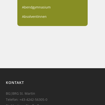
Abendgymnasium
AbsolventInnen
KONTAKT
BG|BRG St. Martin
Telefon:
+43-4242-56305-0