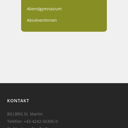
Abendgymnasium
AbsolventInnen
KONTAKT
BG|BRG St. Martin
Telefon:
+43-4242-56305-0