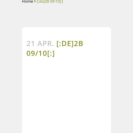
Home
>
[:de]2B 09/10[:]
21 APR.
[:DE]2B
09/10[:]