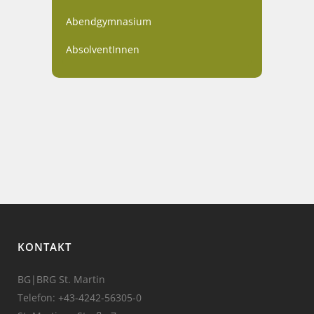
Abendgymnasium
AbsolventInnen
KONTAKT
BG|BRG St. Martin
Telefon:
+43-4242-56305-0