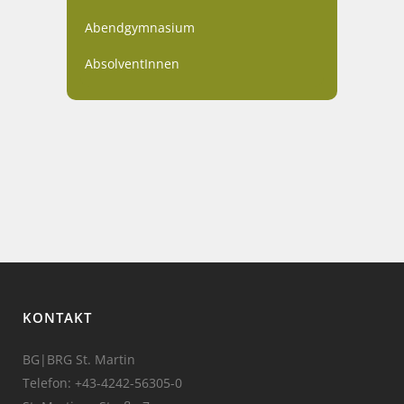
Abendgymnasium
AbsolventInnen
KONTAKT
BG|BRG St. Martin
Telefon:
+43-4242-56305-0