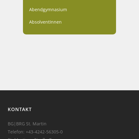
Abendgymnasium
AbsolventInnen
KONTAKT
BG|BRG St. Martin
Telefon:
+43-4242-56305-0