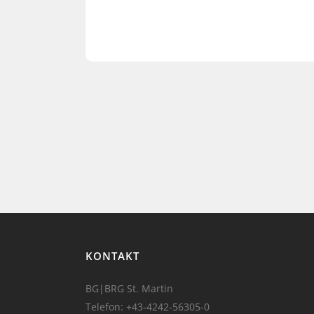
KONTAKT
BG|BRG St. Martin
Telefon:
+43-4242-56305-0