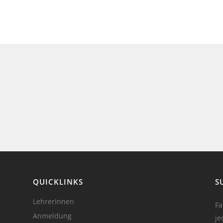
QUICKLINKS
S
LehrerInnen
Fa
Anmeldung
je