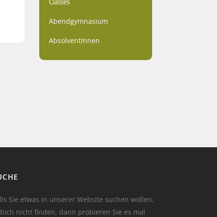
Classes
Abendgymnasium
AbsolventInnen
UCHE
lls Sie etwas in unserer Website suchen wollen,
doch nicht finden, dann probieren Sie es mal