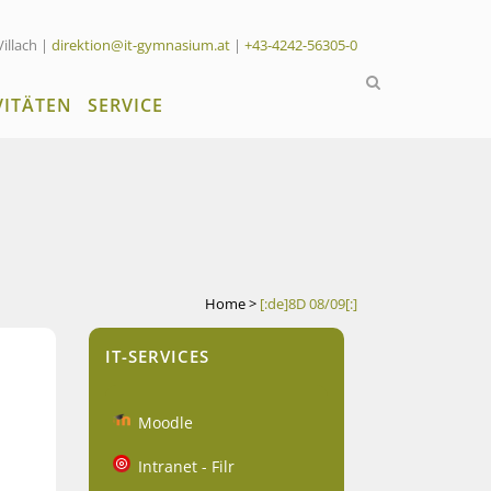
Villach |
direktion@it-gymnasium.at
|
+43-4242-56305-0
VITÄTEN
SERVICE
Home
>
[:de]8D 08/09[:]
IT-SERVICES
Moodle
Intranet - Filr