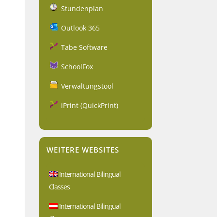
Stundenplan
Outlook 365
Tabe Software
SchoolFox
Verwaltungstool
iPrint (QuickPrint)
WEITERE WEBSITES
International Bilingual
Classes
International Bilingual