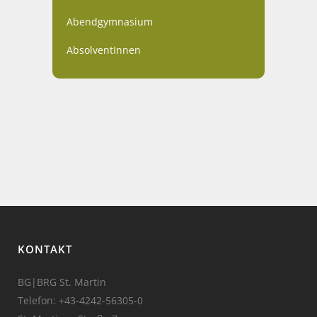
Abendgymnasium
AbsolventInnen
KONTAKT
BG|BRG St. Martin
Telefon:
+43-4242-56305-0