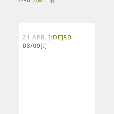
Home
>
[:de]8B 08/09[:]
21 APR.
[:DE]8B
08/09[:]