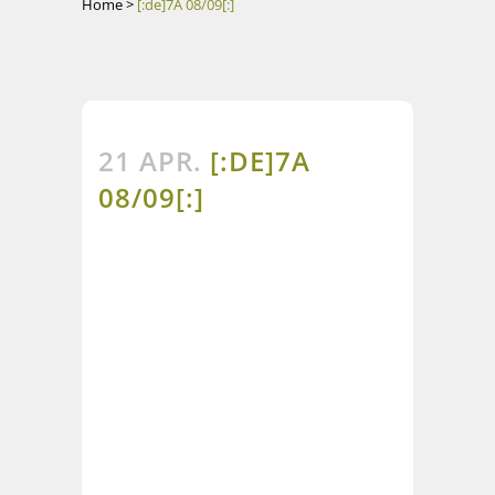
Home
>
[:de]7A 08/09[:]
21 APR.
[:DE]7A
08/09[:]