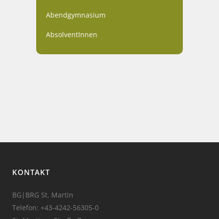
Abendgymnasium
AbsolventInnen
KONTAKT
BG|BRG St. Martin
Telefon:
+43-4242-56305-0