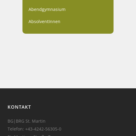
Abendgymnasium
AbsolventInnen
KONTAKT
BG|BRG St. Martin
Telefon:
+43-4242-56305-0