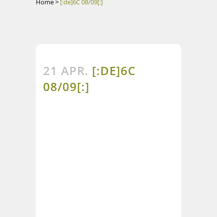
Home
>
[:de]6C 08/09[:]
21 APR.
[:DE]6C
08/09[:]