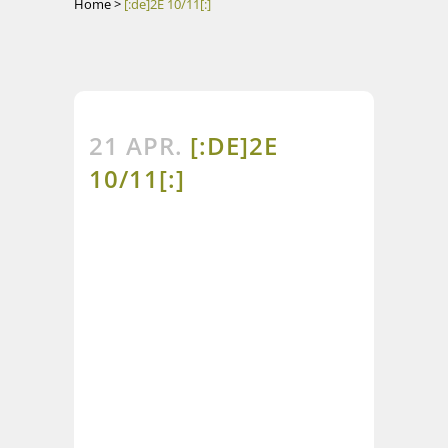
Home
>
[:de]2E 10/11[:]
21 APR.
[:DE]2E
10/11[:]