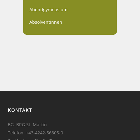
Abendgymnasium
AbsolventInnen
KONTAKT
BG|BRG St. Martin
Telefon:
+43-4242-56305-0