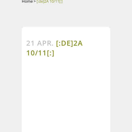
Home
>
[:de]2A 10/11[:]
21 APR.
[:DE]2A
10/11[:]