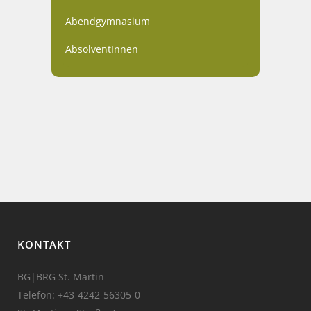
Abendgymnasium
AbsolventInnen
KONTAKT
BG|BRG St. Martin
Telefon:
+43-4242-56305-0