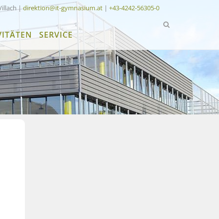
Villach |
direktion@it-gymnasium.at
|
+43-4242-56305-0
VITÄTEN
SERVICE