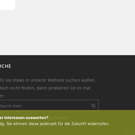
UCHE
lls Sie etwas in unserer Website suchen wollen,
doch nicht finden, dann probieren Sie es mal
er:
on der Kerze : designed by Freepik
er Interessen auswerten?
lig, Sie können diese jederzeit für die Zukunft widerrufen.