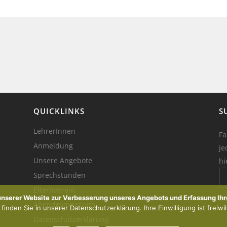
QUICKLINKS
S
LehrerInnen
Fa
Anmeldung
je
Unsere Angebote
hi
Sprechstunden
Elternverein
Ik
 unserer Website zur Verbesserung unseres Angebots und Erfassung Ihr
Abendgymnasium
inden Sie in unserer Datenschutzerklärung. Ihre Einwilligung ist freiwil
Datenschutzerklärung