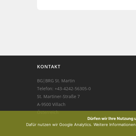
KONTAKT
BG|BRG St. Martin
Telefon:
+43-4242-56305-0
St. Martiner-Straße 7
A-9500 Villach
Österreich
Dürfen wir Ihre Nutzung
Dafür nutzen wir Google Analytics. Weitere Informationen f