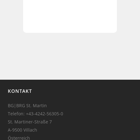
KONTAKT
BG|BRG St. Martin
Telefon:
+43-4242-56305-0
St. Martiner-Straße 7
A-9500 Villach
Österreich