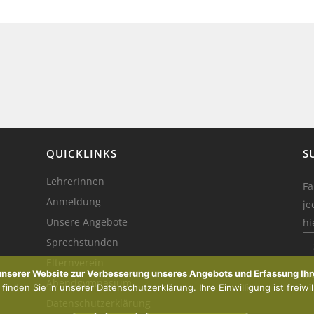
QUICKLINKS
S
LehrerInnen
Fa
Anmeldung
je
Unsere Angebote
hi
Sprechstunden
Elternverein
Ik
 unserer Website zur Verbesserung unseres Angebots und Erfassung Ihr
Abendgymnasium
inden Sie in unserer Datenschutzerklärung. Ihre Einwilligung ist freiwil
Datenschutzerklärung