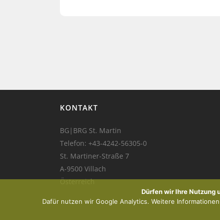
KONTAKT
BG|BRG St. Martin
Telefon:
+43-4242-56305-0
St. Martiner-Straße 7
A-9500 Villach
Österreich
Dürfen wir Ihre Nutzung
Dafür nutzen wir Google Analytics. Weitere Informationen f