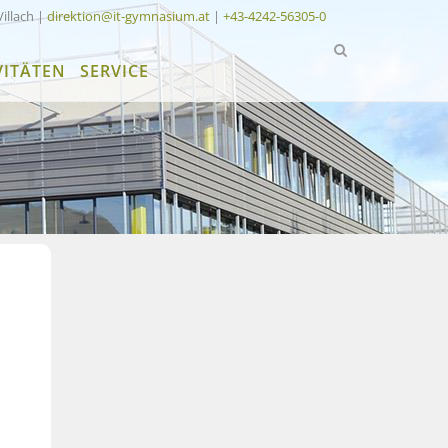
Villach |
direktion@it-gymnasium.at
|
+43-4242-56305-0
VITÄTEN
SERVICE