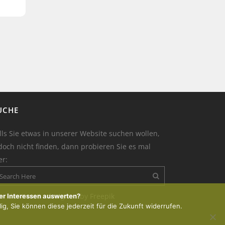
UCHE
lls Sie etwas in unserer Website suchen wollen,
doch nicht finden, dann probieren Sie es mal
er:
on der Kerze : designed by Freepik
er Interessen auswerten?
lig, Sie können diese jederzeit für die Zukunft widerrufen.