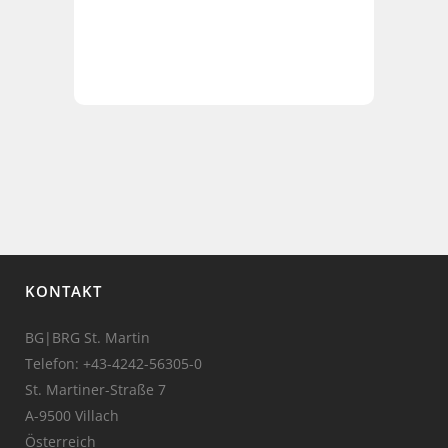
KONTAKT
BG|BRG St. Martin
Telefon:
+43-4242-56305-0
St. Martiner-Straße 7
A-9500 Villach
Österreich