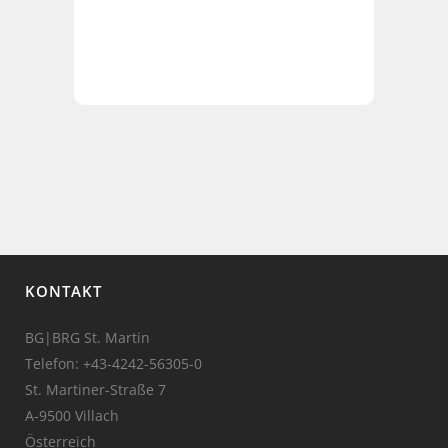
KONTAKT
BG|BRG St. Martin
Telefon:
+43-4242-56305-0
St. Martiner-Straße 7
A-9500 Villach
Österreich