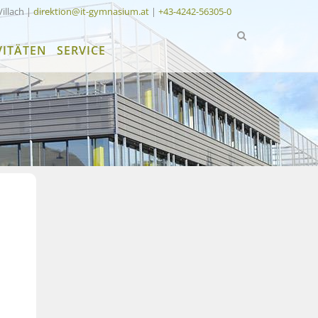
Villach |
direktion@it-gymnasium.at
|
+43-4242-56305-0
VITÄTEN
SERVICE