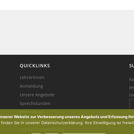
QUICKLINKS
S
LehrerInnen
Fa
Anmeldung
je
Unsere Angebote
hi
Sprechstunden
Elternverein
Ik
 unserer Website zur Verbesserung unseres Angebots und Erfassung Ihr
Abendgymnasium
inden Sie in unserer Datenschutzerklärung. Ihre Einwilligung ist freiwil
Datenschutzerklärung