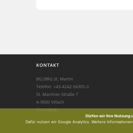
KONTAKT
BG|BRG St. Martin
Telefon:
+43-4242-56305-0
St. Martiner-Straße 7
A-9500 Villach
Österreich
Dürfen wir Ihre Nutzung
Dafür nutzen wir Google Analytics. Weitere Informationen f