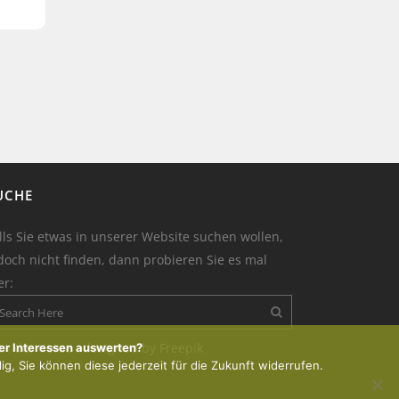
UCHE
lls Sie etwas in unserer Website suchen wollen,
doch nicht finden, dann probieren Sie es mal
er:
on der Kerze : designed by Freepik
er Interessen auswerten?
lig, Sie können diese jederzeit für die Zukunft widerrufen.