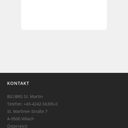
KONTAKT
BG|BRG St. Martin
Telefon:
+43-4242-56305-0
St. Martiner-Straße 7
A-9500 Villach
Österreich