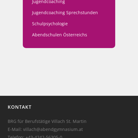
Jugendcoaching
Jugendcoaching Sprechstunden
Schulpsychologie
Abendschulen Österreichs
KONTAKT
BRG für Berufstätige Villach St. Martin
E-Mail: villach@abendgymnasium.at
Telefon:
+43-4242-56305-0