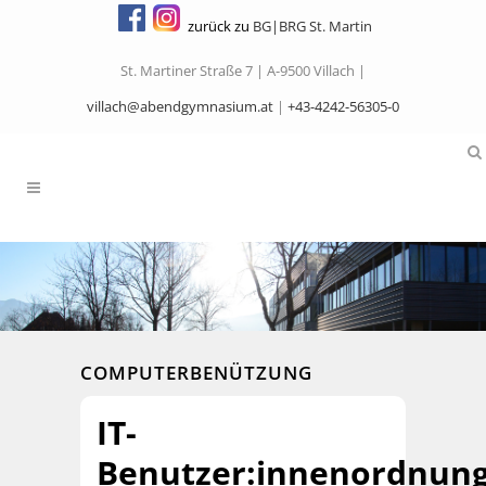
zurück zu
BG|BRG St. Martin
St. Martiner Straße 7 | A-9500 Villach |
villach@abendgymnasium.at
|
+43-4242-56305-0
COMPUTERBENÜTZUNG
IT-
Benutzer:innenordnun