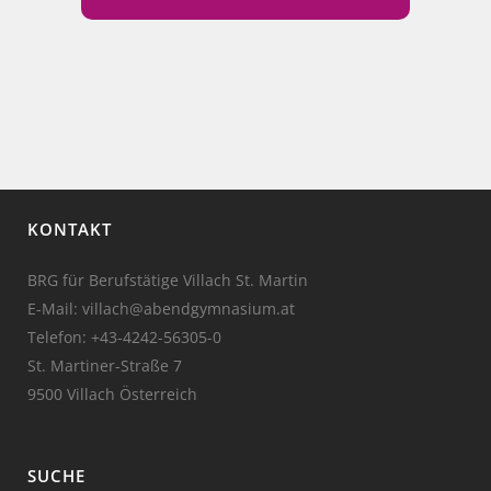
KONTAKT
BRG für Berufstätige Villach St. Martin
E-Mail: villach@abendgymnasium.at
Telefon:
+43-4242-56305-0
St. Martiner-Straße 7
9500 Villach Österreich
SUCHE