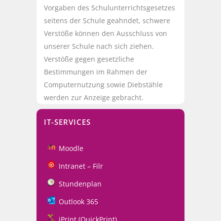
Vorgaben des Schulunterrichtsgesetzes
seitens der Schule geahndet, schwere
Verstöße können den Ausschluss von
unserer Schule nach sich ziehen.
Verstöße gegen gesetzliche
Bestimmungen im Rahmen der
Computernutzung sowie Diebstähle
werden zur Anzeige gebracht.
IT-SERVICES
Moodle
Intranet – Filr
Stundenplan
Outlook 365
iPrint (QuickPrint)