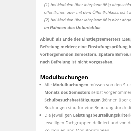
(1) bei Modulen über lehrplanmäßig abgeschl
öffentlichen oder mit dem Öffentlichkeitsrech
(2) bei Modulen über lehrplanmäßig nicht ab
im Rahmen des Unterrichtes
.
Ablauf: Bis Ende des Einstiegssemesters (Ze
Befreiung melden; eine Einstufungsprüfung b
vorhergehenden Semestern. Spätere Befreiun
nach Befreiung ist nicht vorgesehen.
Modulbuchungen
Alle
Modulbuchungen
müssen von den Stu
Monats des Semesters
selbst vorgenommen
Schulbesuchsbestätigungen
(können über d
Buchungen sind für eine Benotung durch die
Die jeweiligen
Leistungsbeurteilungskriter
jeweiligen Fachgruppen definiert und von 
Kolloquien und Modulprüfungen.