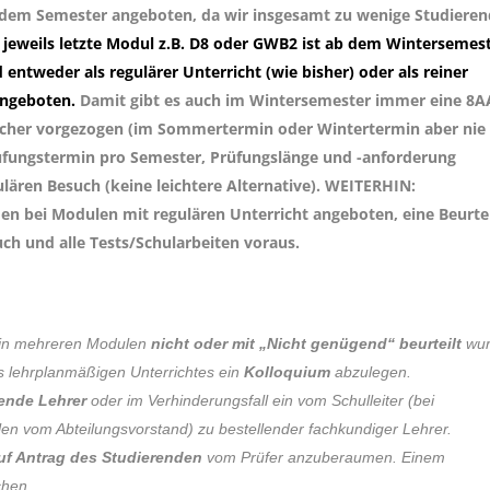
 jedem Semester angeboten, da wir insgesamt zu wenige Studiere
 jeweils letzte Modul z.B. D8 oder GWB2 ist ab dem Wintersemes
ntweder als regulärer Unterricht (wie bisher) oder als reiner
angeboten.
Damit gibt es auch im Wintersemester immer eine 8A
ächer vorgezogen (im Sommertermin oder Wintertermin aber nie
üfungstermin pro Semester, Prüfungslänge und -anforderung
gulären Besuch (keine leichtere Alternative). WEITERHIN:
bei Modulen mit regulären Unterricht angeboten, eine Beurte
ch und alle Tests/Schularbeiten voraus.
r in mehreren Modulen
nicht oder mit „Nicht genügend“ beurteilt
wur
es lehrplanmäßigen Unterrichtes ein
Kolloquium
abzulegen.
tende Lehrer
oder im Verhinderungsfall ein vom Schulleiter (bei
en vom Abteilungsvorstand) zu bestellender fachkundiger Lehrer.
uf Antrag des Studierenden
vom Prüfer anzuberaumen. Einem
chen.