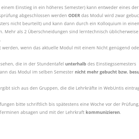
 einem Einstieg in ein höheres Semester) kann entweder eines der
gsprüfung abgeschlossen werden
ODER
das Modul wird zwar gebuc
ters nicht beurteilt) und kann dann durch ein Kolloquium in eine
n. Mehr als 2 Überschneidungen sind lerntechnisch üblicherweise
.
t werden, wenn das aktuelle Modul mit einem Nicht genügend ode
sehen, die in der Stundentafel
unterhalb
des Einstiegssemesters
g kann das Modul im selben Semester
nicht mehr gebucht bzw. bes
rgibt sich aus den Gruppen, die die Lehrkräfte in WebUntis eintra
ngen bitte schriftlich bis spätestens eine Woche vor der Prüfung
erminen absagen und mit der Lehrkraft
kommunizieren
.