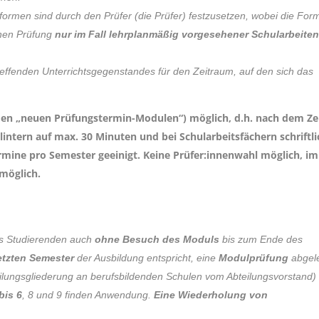
formen sind durch den Prüfer (die Prüfer) festzusetzen, wobei die For
hen Prüfung
nur im Fall lehrplanmäßig vorgesehener Schularbeiten
effenden Unterrichtsgegenstandes für den Zeitraum, auf den sich das
den „neuen Prüfungstermin-Modulen“) möglich, d.h. nach dem Ze
intern auf max. 30 Minuten und bei Schularbeitsfächern schriftli
Termine pro Semester geeinigt. Keine Prüfer:innenwahl möglich, i
möglich.
es Studierenden auch
ohne Besuch des Moduls
bis zum Ende des
etzten Semester
der Ausbildung entspricht, eine
Modulprüfung
abgel
teilungsgliederung an berufsbildenden Schulen vom Abteilungsvorstand)
bis 6
, 8 und 9 finden Anwendung.
Eine Wiederholung von