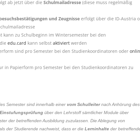
gt ab jetzt über die
Schulmailadresse
(diese muss regelmäßig
besuchsbestätigungen und Zeugnisse
erfolgt über die ID-Austria 
 Schulmailadresse
t kann zu Schulbeginn im Wintersemester bei den
 die
edu.card
kann selbst
aktiviert
werden
erform sind pro Semester bei den Studienkoordinatoren oder
onli
ur in Papierform pro Semester bei den Studienkoordinatoren zu
des Semester sind innerhalb einer
vom Schulleiter
nach Anhörung des
Einstufungsprüfung
über den Lehrstoff sämtlicher Module über
ter der betreffenden Ausbildung zuzulassen. Die Ablegung von
als der Studierende nachweist, dass er die
Lerninhalte
der betreffend