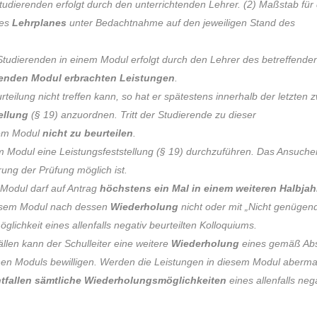
udierenden erfolgt durch den unterrichtenden Lehrer. (2) Maßstab für 
des
Lehrplanes
unter Bedachtnahme auf den jeweiligen Stand des
 Studierenden in einem Modul erfolgt durch den Lehrer des betreffende
ffenden Modul erbrachten Leistungen
.
eilung nicht treffen kann, so hat er spätestens innerhalb der letzten 
ellung
(§ 19) anzuordnen. Tritt der Studierende zu dieser
esem Modul
nicht zu beurteilen
.
em Modul eine Leistungsfeststellung (§ 19) durchzuführen. Das Ansuche
hrung der Prüfung möglich ist.
 Modul darf auf Antrag
höchstens ein Mal
in einem weiteren Halbjah
iesem Modul nach dessen
Wiederholung
nicht oder mit „Nicht genügen
öglichkeit eines allenfalls negativ beurteilten Kolloquiums.
len kann der Schulleiter eine weitere
Wiederholung
eines gemäß Abs
nen Moduls bewilligen. Werden die Leistungen in diesem Modul aberma
tfallen sämtliche Wiederholungsmöglichkeiten
eines allenfalls neg