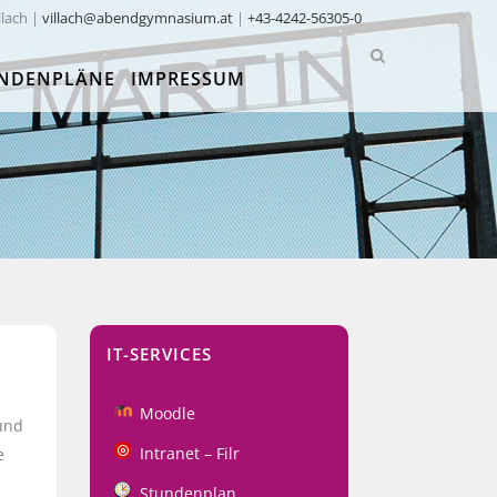
llach |
villach@abendgymnasium.at
|
+43-4242-56305-0
NDENPLÄNE
IMPRESSUM
IT-SERVICES
Moodle
und
Intranet – Filr
e
Stundenplan