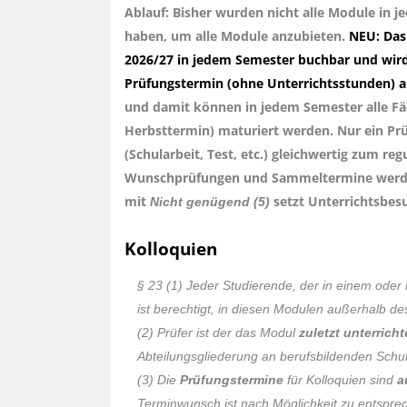
Ablauf: Bisher wurden nicht alle Module in
haben, um alle Module anzubieten.
NEU: Das
2026/27 in jedem Semester buchbar und wird e
Prüfungstermin (ohne Unterrichtsstunden) 
und damit können in jedem Semester alle F
Herbsttermin) maturiert werden. Nur ein Pr
(Schularbeit, Test, etc.) gleichwertig zum re
Wunschprüfungen und Sammeltermine werden 
mit
setzt Unterrichtsbesu
Nicht genügend (5)
Kolloquien
§ 23 (1) Jeder Studierende, der in einem ode
ist berechtigt, in diesen Modulen außerhalb d
(2) Prüfer ist der das Modul
zuletzt unterrich
Abteilungsgliederung an berufsbildenden Schul
(3) Die
Prüfungstermine
für Kolloquien sind
a
Terminwunsch ist nach Möglichkeit zu entspre