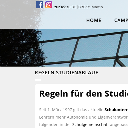
zurück zu
BG|BRG St. Martin
HOME
CAM
REGELN STUDIENABLAUF
Regeln für den Stud
Seit 1. März 1997 gilt das aktuelle
Schulunterr
Lehrern mehr Autonomie und Eigenverantwortu
folgenden in der
Schulgemeinschaft
angepasst