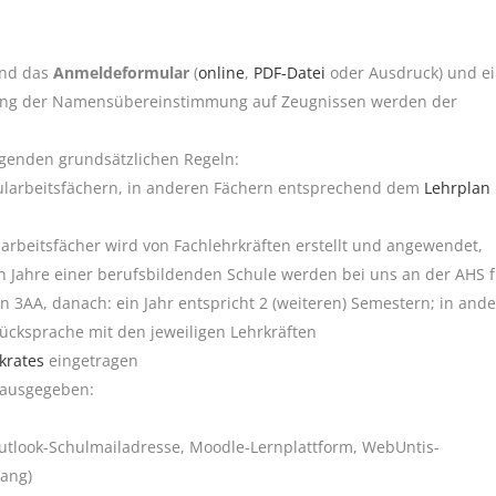
und das
Anmeldeformular
(
online
,
PDF-Datei
oder Ausdruck) und e
fung der Namensübereinstimmung auf Zeugnissen werden der
genden grundsätzlichen Regeln:
hularbeitsfächern, in anderen Fächern entsprechend dem
Lehrplan
arbeitsfächer wird von Fachlehrkräften erstellt und angewendet,
den Jahre einer berufsbildenden Schule werden bei uns an der AHS 
 in 3AA, danach: ein Jahr entspricht 2 (weiteren) Semestern; in and
ücksprache mit den jeweiligen Lehrkräften
krates
eingetragen
ausgegeben:
Outlook-Schulmailadresse, Moodle-Lernplattform, WebUntis-
ang)