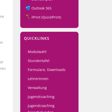
Outlook 365
ine
iPrint (QuickPrint)
QUICKLINKS
in
Modulwahl
Stundentafel
für
eren
Formulare, Downloads
LehrerInnen
Verwaltung
Jugendcoaching
Jugendcoaching