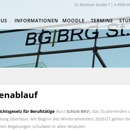
St. Martiner Straße 7 | A-9500 Vi
PUS
INFORMATIONEN
MOODLE
TERMINE
STU
ienablauf
ichtsgesetz für Berufstätige
(kurz
SchUG-BKV
), das Studierenden 
ng überlässt. Mit Beginn des Wintersemesters 2026/27 gelten di
en Regelungen schulweit in allen Modulen.