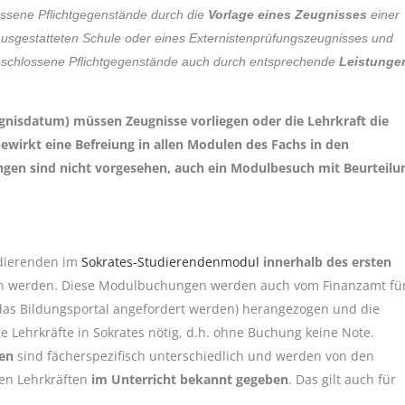
ossene Pflichtgegenstände durch die
Vorlage eines Zeugnisses
einer
t ausgestatteten Schule oder eines Externistenprüfungszeugnisses und
geschlossene Pflichtgegenstände auch durch entsprechende
Leistunge
ugnisdatum) müssen Zeugnisse vorliegen oder die Lehrkraft die
ewirkt eine Befreiung in allen Modulen des Fachs in den
gen sind nicht vorgesehen, auch ein Modulbesuch mit Beurteilu
dierenden im
Sokrates-Studierendenmodul
innerhalb des ersten
 werden. Diese Modulbuchungen werden auch vom Finanzamt fü
as Bildungsportal angefordert werden) herangezogen und die
 Lehrkräfte in Sokrates nötig, d.h. ohne Buchung keine Note.
ien
sind fächerspezifisch unterschiedlich und werden von den
den Lehrkräften
im Unterricht bekannt gegeben
. Das gilt auch für