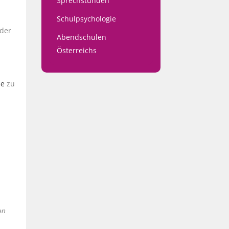
Sprechstunden
Schulpsychologie
oder
Abendschulen
Österreichs
ne
zu
en