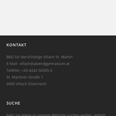
KONTAKT
BRG für Berufstätige Villach St. Martin
E-Mail: villach@abendgymnasium.at
Telefon:
+43-4242-56305-0
St. Martiner-Straße 7
9500 Villach Österreich
SUCHE
Falls Sie etwas in unserer Website suchen wollen, jedoch