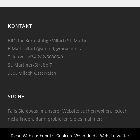
KONTAKT
BRG für Berufstätige Villach St. Martin
E-Mail: villach@abendgymnasium.at
Telefon:
+43-4242-56305-0
St. Martiner-Straße 7
9500 Villach Österreich
SUCHE
Falls Sie etwas in unserer Website suchen wollen, jedoch
nicht finden, dann probieren Sie es mal hier:
Diese Website benutzt Cookies. Wenn du die Website weiter