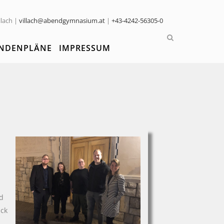
llach |
villach@abendgymnasium.at
|
+43-4242-56305-0
NDENPLÄNE
IMPRESSUM
d
ück