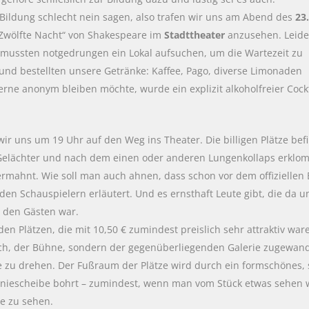
ildung schlecht nein sagen, also trafen wir uns am Abend des
23.
r Zwölfte Nacht“ von Shakespeare im
Stadttheater
anzusehen. Leide
nd mussten notgedrungen ein Lokal aufsuchen, um die Wartezeit zu
nd bestellten unsere Getränke: Kaffee, Pago, diverse Limonaden
gerne anonym bleiben möchte, wurde ein explizit alkoholfreier Cock
ir uns um 19 Uhr auf den Weg ins Theater. Die billigen Plätze bef
Gelächter und nach dem einen oder anderen Lungenkollaps erklo
ermahnt. Wie soll man auch ahnen, dass schon vor dem offiziellen 
n Schauspielern erläutert. Und es ernsthaft Leute gibt, die da u
 den Gästen war.
n Plätzen, die mit 10,50 € zumindest preislich sehr attraktiv waren
lich, der Bühne, sondern der gegenüberliegenden Galerie zugewan
 zu drehen. Der Fußraum der Plätze wird durch ein formschönes, s
 Kniescheibe bohrt – zumindest, wenn man vom Stück etwas sehen
be zu sehen.