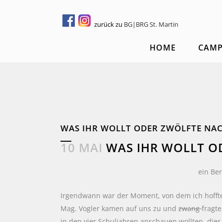
zurück zu
BG|BRG St. Martin
HOME
CAM
WAS IHR WOLLT ODER ZWÖLFTE NA
10 MAI
WAS IHR WOLLT O
ein Be
Irgendwann war der Moment, von dem ich hoffte
Mag. Vogler kamen auf uns zu und
zwang
fragt
in den vier Schuljahren anschauen wollten, dies 