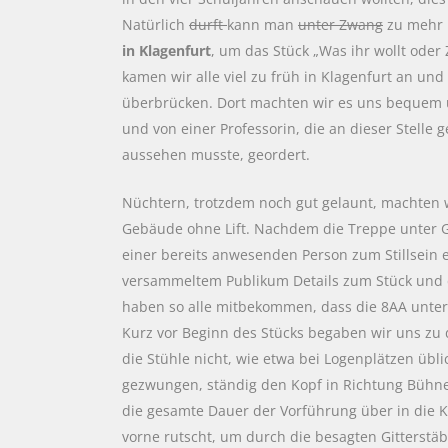
Natürlich
durft
kann man
unter Zwang
zu mehr B
in Klagenfurt
, um das Stück „Was ihr wollt ode
kamen wir alle viel zu früh in Klagenfurt an u
überbrücken. Dort machten wir es uns bequem u
und von einer Professorin, die an dieser Stelle 
aussehen musste, geordert.
Nüchtern, trotzdem noch gut gelaunt, machten w
Gebäude ohne Lift. Nachdem die Treppe unter 
einer bereits anwesenden Person zum Stillsein 
versammeltem Publikum Details zum Stück und de
haben so alle mitbekommen, dass die 8AA unter
Kurz vor Beginn des Stücks begaben wir uns zu de
die Stühle nicht, wie etwa bei Logenplätzen üb
gezwungen, ständig den Kopf in Richtung Bühne
die gesamte Dauer der Vorführung über in die
vorne rutscht, um durch die besagten Gitterstä