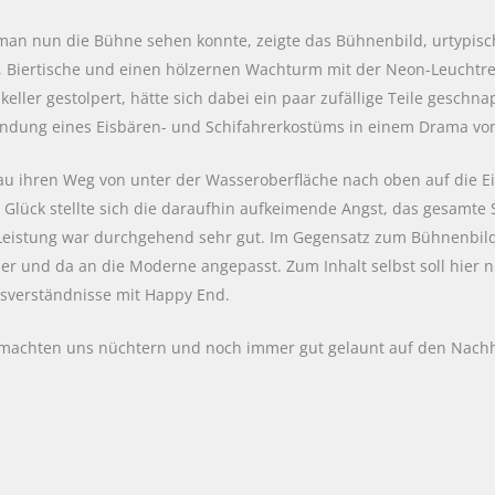
 man nun die Bühne sehen konnte, zeigte das Bühnenbild, urtypis
), Biertische und einen hölzernen Wachturm mit der Neon-Leuchtre
ller gestolpert, hätte sich dabei ein paar zufällige Teile geschna
rwendung eines Eisbären- und Schifahrerkostüms in einem Drama von
Frau ihren Weg von unter der Wasseroberfläche nach oben auf die 
um Glück stellte sich die daraufhin aufkeimende Angst, das gesamte
e Leistung war durchgehend sehr gut. Im Gegensatz zum Bühnenbi
hier und da an die Moderne angepasst. Zum Inhalt selbst soll hier 
sverständnisse mit Happy End.
r machten uns nüchtern und noch immer gut gelaunt auf den Nac