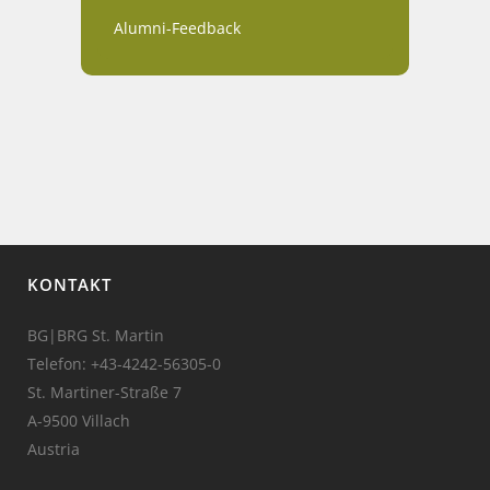
Alumni-Feedback
KONTAKT
BG|BRG St. Martin
Telefon:
+43-4242-56305-0
St. Martiner-Straße 7
A-9500 Villach
Austria