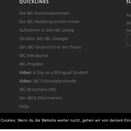
QUICKLINKS
S
Die IBC-Koordinatorinnen
Fa
Die IBC-Muttersprachler:innen
je
Aufnahme in den IBC-Zweig
hi
Struktur des IBC-Zweiges
Der IBC-Unterricht in der Praxis
IBC-Extrakurse
IBC-Projekte
Video:
A Day as a Bilingual Student
Video:
IBC-Schnupperstunde
IBC-Broschüre (DE)
Der IBCA-Elternverein
FAQs
Alumni-Feedback
 Cookies. Wenn du die Website weiter nutzt, gehen wir von deinem Ein