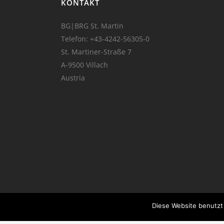
KONTAKT
BG|BRG St. Martin
Telefon:
+43-4242-56305-0
St. Martiner-Straße 7
A-9500 Villach
Austria
Diese Website benutzt