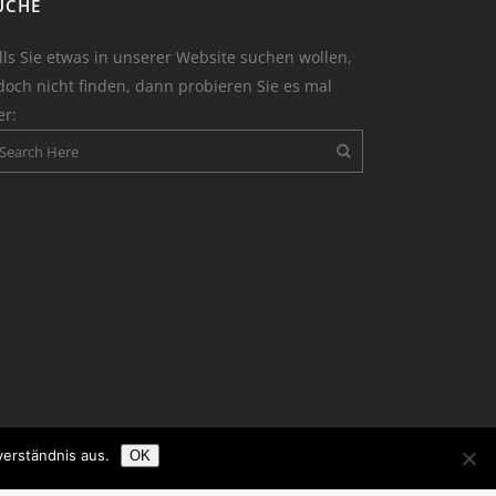
UCHE
lls Sie etwas in unserer Website suchen wollen,
doch nicht finden, dann probieren Sie es mal
er:
verständnis aus.
OK