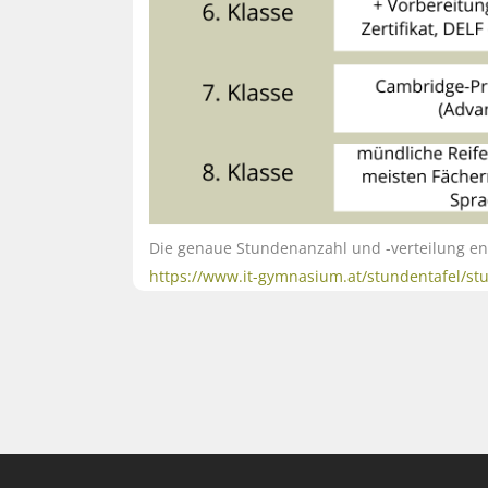
Die genaue Stundenanzahl und -verteilung en
https://www.it-gymnasium.at/stundentafel/stun