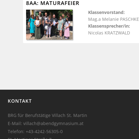
8AA: MATURAFEIER
Klassenvorstand:
Mag.a Melanie PASCHKE
Klassensprecher/in:
Nicolas KRATZWALD
KONTAKT
BRG für Berufstätige Villach St. Martin
E-Mail: villach@abendgymnasium.at
Telefon:
+43-4242-56305-0