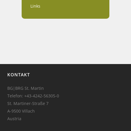
Links
KONTAKT
BG|BRG St. Martin
Telefon:
+43-4242-56305-0
St. Martiner-Straße 7
A-9500 Villach
Austria