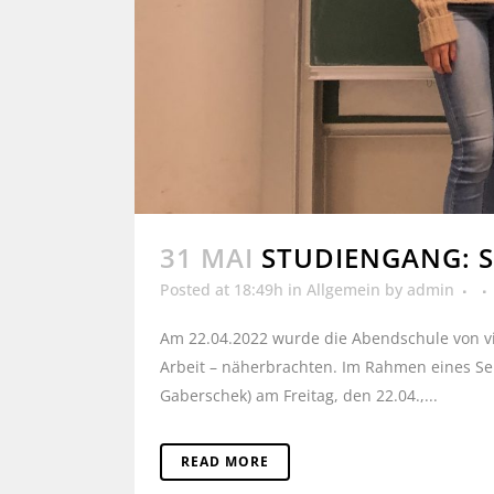
31 MAI
STUDIENGANG: S
Posted at 18:49h
in
Allgemein
by
admin
Am 22.04.2022 wurde die Abendschule von vi
Arbeit – näherbrachten. Im Rahmen eines Sem
Gaberschek) am Freitag, den 22.04.,...
READ MORE