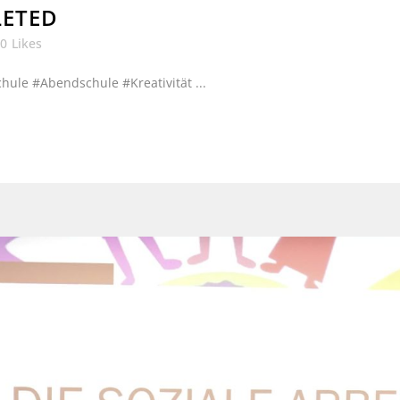
LETED
0
Likes
ule #Abendschule #Kreativität ...