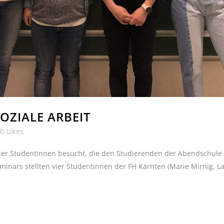
OZIALE ARBEIT
0
Likes
er Studentinnen besucht, die den Studierenden der Abendschule i
inars stellten vier Studentinnen der FH Kärnten (Marie Mirnig, La