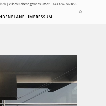
llach |
villach@abendgymnasium.at
|
+43-4242-56305-0
NDENPLÄNE
IMPRESSUM